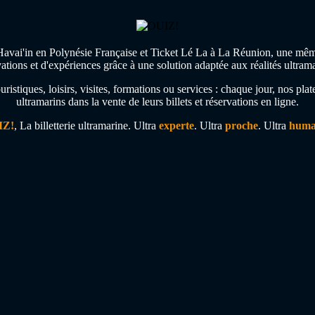
avai'in en Polynésie Française et Ticket Lé La à La Réunion, une même am
vations et d'expériences grâce à une solution adaptée aux réalités ultrama
 touristiques, loisirs, visites, formations ou services : chaque jour, nos 
ultramarins dans la vente de leurs billets et réservations en ligne.
IZ!
, La billetterie ultramarine. Ultra
experte
. Ultra
proche
.️ Ultra
huma