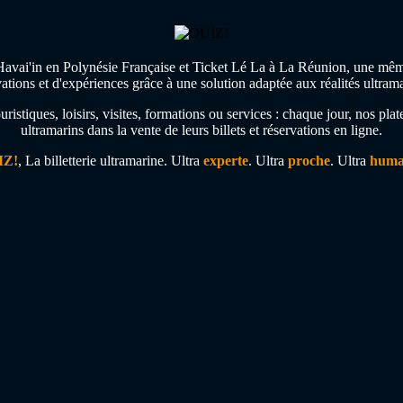
avai'in en Polynésie Française et Ticket Lé La à La Réunion, une même am
vations et d'expériences grâce à une solution adaptée aux réalités ultrama
 touristiques, loisirs, visites, formations ou services : chaque jour, nos 
ultramarins dans la vente de leurs billets et réservations en ligne.
IZ!
, La billetterie ultramarine. Ultra
experte
. Ultra
proche
.️ Ultra
huma