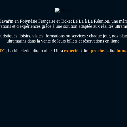
avai'in en Polynésie Française et Ticket Lé La à La Réunion, une même am
vations et d'expériences grâce à une solution adaptée aux réalités ultrama
 touristiques, loisirs, visites, formations ou services : chaque jour, nos 
ultramarins dans la vente de leurs billets et réservations en ligne.
IZ!
, La billetterie ultramarine. Ultra
experte
. Ultra
proche
.️ Ultra
huma